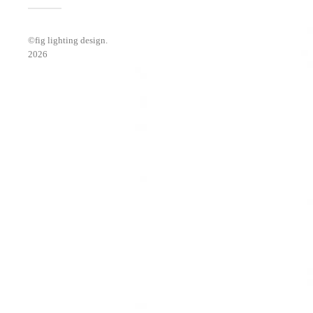
©
fig lighting design
.
2026